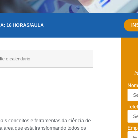
A: 16 HORAS/AULA
IN
te o calendário
I
Nom
Tele
is conceitos e ferramentas da ciência de
 área que está transformando todos os
Emp