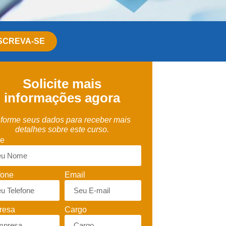
SCREVA-SE
Solicite mais
informações agora
nforme seus dados para receber mais
detalhes sobre este curso.
e
fone
Email
resa
Cargo