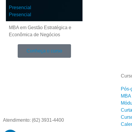
Presencial
Presencial
MBA em Gestão Estratégica e
Econômica de Negócios
Conheça o curso
Curs
Pós-
MBA
Módul
Curt
Curs
Atendimento: (62) 3931-4400
Cale