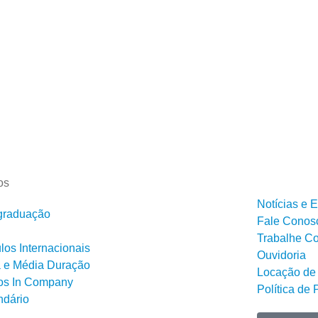
os
Notícias e 
graduação
Fale Conos
Trabalhe C
os Internacionais
Ouvidoria
a e Média Duração
Locação de
os In Company
Política de 
ndário