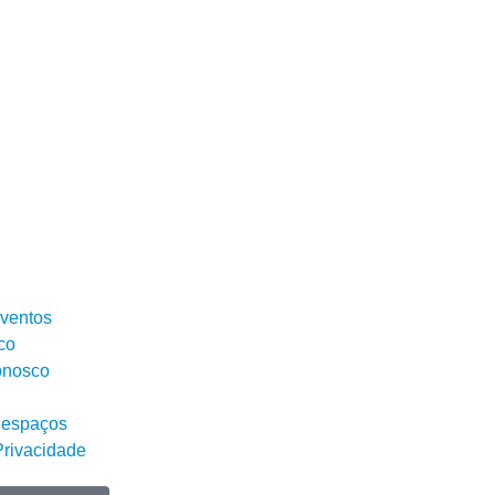
Eventos
co
onosco
 espaços
Privacidade