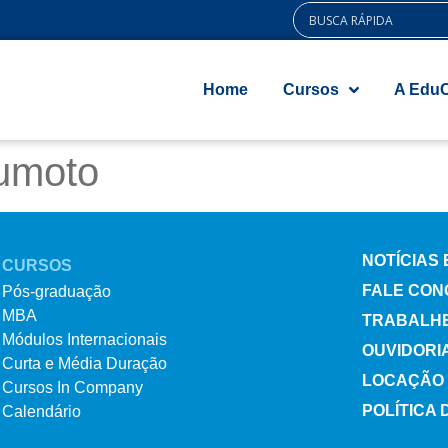
Home
Cursos
A Edu
umoto
NOTÍCIAS
CURSOS
FALE CON
Pós-graduação
MBA
TRABALH
Módulos Internacionais
OUVIDORI
Curta e Média Duração
LOCAÇÃO 
Cursos In Company
POLÍTICA 
Calendário