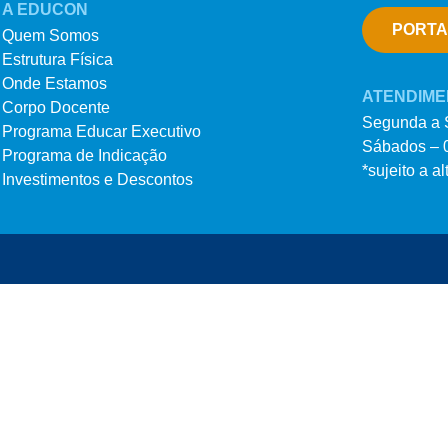
A EDUCON
PORTA
Quem Somos
Estrutura Física
Onde Estamos
ATENDIME
Corpo Docente
Segunda a S
Programa Educar Executivo
Sábados – 0
Programa de Indicação
*sujeito a a
Investimentos e Descontos