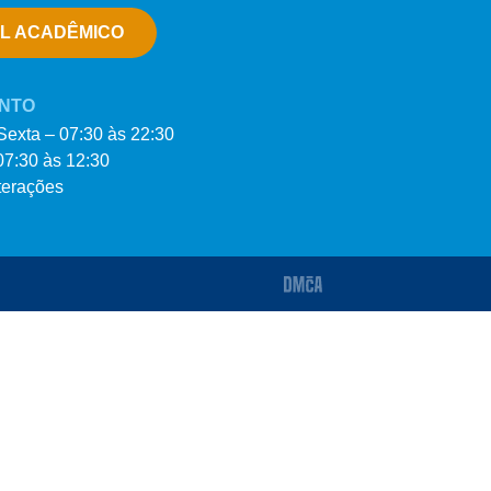
L ACADÊMICO
NTO
exta – 07:30 às 22:30
7:30 às 12:30
lterações