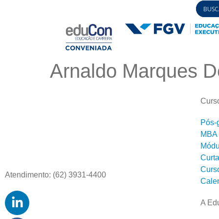
Arnaldo Marques De
Curs
Pós-
MBA
Módul
Curt
Curs
Atendimento: (62) 3931-4400
Cale
A Ed