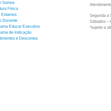
m Somos
Atendiment
tura Física
 Estamos
Segunda a S
o Docente
Sábados – 0
rama Educar Executivo
*sujeito a a
rama de Indicação
stimentos e Descontos