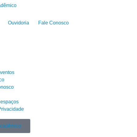
adêmico
Ouvidoria
Fale Conosco
Eventos
co
onosco
 espaços
Privacidade
Acadêmico