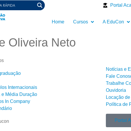
Portal Ac
Home
Cursos
A EduCon
 Oliveira Neto
os
Notícias e 
graduação
Fale Conos
Trabalhe C
os Internacionais
Ouvidoria
a e Média Duração
Locação de
os In Company
Política de 
ndário
Portal 
ucon