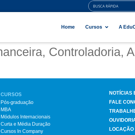
Home
Cursos
A Edu
nceira, Controladoria, Au
NOTÍCIAS
CURSOS
FALE CON
Pós-graduação
MBA
TRABALH
Módulos Internacionais
OUVIDORI
Curta e Média Duração
LOCAÇÃO 
Cursos In Company