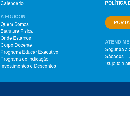
POLÍTICA 
Calendário
A EDUCON
PORTA
Quem Somos
Estrutura Física
Onde Estamos
ATENDIME
Corpo Docente
Segunda a S
Programa Educar Executivo
Sábados – 0
Programa de Indicação
*sujeito a a
Investimentos e Descontos