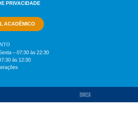
DE PRIVACIDADE
L ACADÊMICO
NTO
exta – 07:30 às 22:30
7:30 às 12:30
lterações